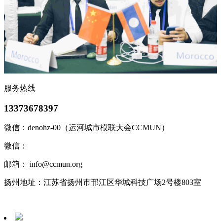
服务热线
13373678397
微信：denohz-00（运河城市模联大会CCMUN）
微信：
FCZC
_00（费城之窗）
邮箱： info@ccmun.org
扬州地址：江苏省扬州市邗江区华城科技广场2号楼803室